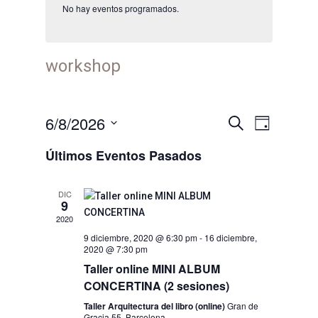
No hay eventos programados.
workshop
Navegació
Navega
6/8/2026
Buscar
Día
de
de
Seleccionar
vistas
Últimos Eventos Pasados
búsqueda
fecha.
de
y
Evento
vistas
DIC
9
de
2020
Eventos
9 diciembre, 2020 @ 6:30 pm
-
16 diciembre,
2020 @ 7:30 pm
Taller online MINI ALBUM
CONCERTINA (2 sesiones)
Taller Arquitectura del libro (online)
Gran de
Gracia 55, Barcelona