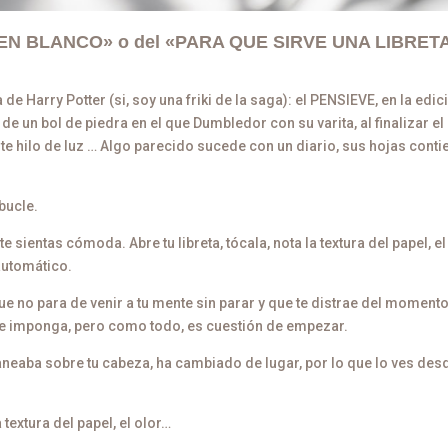
JA EN BLANCO» o del «PARA QUE SIRVE UNA LIBRET
e Harry Potter (si, soy una friki de la saga): el PENSIEVE, en la edic
e un bol de piedra en el que Dumbledor con su varita, al finalizar el 
te hilo de luz … Algo parecido sucede con un diario, sus hojas conti
 bucle.
te sientas cómoda. Abre tu libreta, tócala, nota la textura del papel, el
automático.
ue no para de venir a tu mente sin parar y que te distrae del moment
 te imponga, pero como todo, es cuestión de empezar.
aneaba sobre tu cabeza, ha cambiado de lugar, por lo que lo ves des
 textura del papel, el olor…