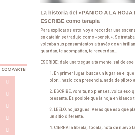
La historia del «PÁNICO A LA HO
ESCRIBE como terapia
Para explicaros esto, voy a recordar una escena d
en catalán se tradujo como «pensiu». Se trataba d
volcaba sus pensamientos a través de un brillan
guardan, te acompañan, te recuerdan…
ESCRIBE
: dale una tregua a tu mente, sal de ese
COMPARTE!
1. En primer lugar, busca un lugar en el que 
olor… hazlo con presencia, nada de piloto 
2. ESCRIBE, vomita, no pienses, volca eso q
presente. Es posible que la hoja en blanco
3. LEELO, no juzgues. Verás que eso que pl
un sitio diferente.
4. CIERRA la libreta, tócala, nota de nuevo la