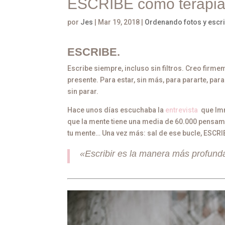
ESCRIBE como terapia
por
Jes
|
Mar 19, 2018
|
Ordenando fotos y escr
ESCRIBE.
Escribe siempre, incluso sin filtros. Creo firm
presente. Para estar, sin más, para pararte, pa
sin parar.
Hace unos días escuchaba la
entrevista
que Im
que la mente tiene una media de 60.000 pensami
tu mente… Una vez más: sal de ese bucle, ESCRIBE
«Escribir es la manera más profunda