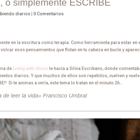
, o simplemente ESCRIBE
ibiendo diarios
|
0 Comentarios
emente en la escritura como terapia. Como herramienta para estar en 
ra volcar esos pensamientos que flotan en tu cabeza en bucle y apare
ma de
Living with choco
le hacía a Silvia Escribano, donde comenta
entos diarios. Y que muchos de ellos son repetidos, vuelven y vuelv
!! Si te animas a verla, este tema lo tratan en el minuto 26…
 de leer la vida» Francisco Umbral