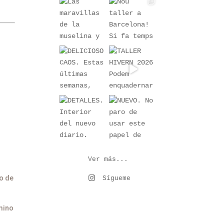
Ver más...
o de
Sígueme
amino