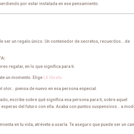
 perdiendo por estar instalada en ese pensamiento.
e ser un regalo único. Un contenedor de secretos, recuerdos… de
TA:
es regalar, en lo que significa para ti.
ómate un momento. Elige
LA libreta.
, el olor… piensa de nuevo en esa persona especial.
do, escribe sobre qué significa esa persona para ti, sobre aquel
 esperas del futuro con ella. Acaba con puntos suspensivos… a mod
ienta en tu vida, atrévete a usarla. Te aseguro que puede ser un c