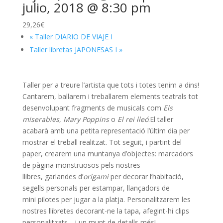
julio, 2018 @ 8:30 pm
29,26€
«
Taller DIARIO DE VIAJE I
Taller libretas JAPONESAS I
»
Taller per a treure l’artista que tots i totes tenim a dins!
Cantarem, ballarem i treballarem elements teatrals tot
desenvolupant fragments de musicals com
Els
miserables
,
Mary Poppins
o
El rei lleó
.El taller
acabarà amb una petita representació l’últim dia per
mostrar el treball realitzat. Tot seguit, i partint del
paper, crearem una muntanya d’objectes: marcadors
de pàgina monstruosos pels nostres
llibres, garlandes d’
origami
per decorar l’habitació,
segells personals per estampar, llançadors de
mini pilotes per jugar a la platja. Personalitzarem les
nostres llibretes decorant-ne la tapa, afegint-hi clips
personalitzats… i un munt de detalls més!