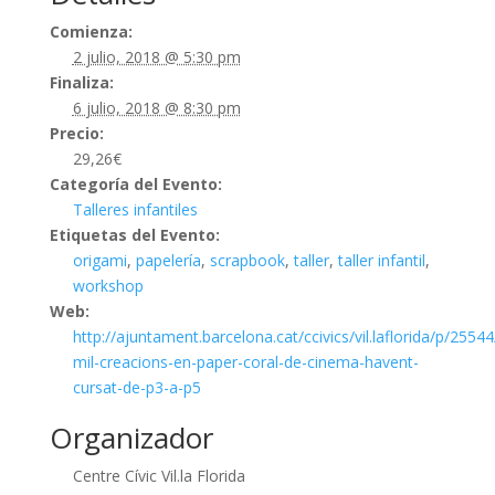
Comienza:
2 julio, 2018 @ 5:30 pm
Finaliza:
6 julio, 2018 @ 8:30 pm
Precio:
29,26€
Categoría del Evento:
Talleres infantiles
Etiquetas del Evento:
origami
,
papelería
,
scrapbook
,
taller
,
taller infantil
,
workshop
Web:
http://ajuntament.barcelona.cat/ccivics/vil.laflorida/p/25544
mil-creacions-en-paper-coral-de-cinema-havent-
cursat-de-p3-a-p5
Organizador
Centre Cívic Vil.la Florida