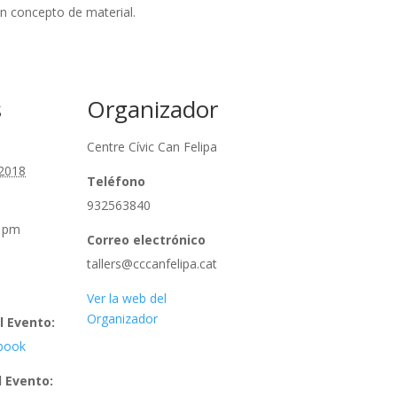
n concepto de material.
s
Organizador
Centre Cívic Can Felipa
 2018
Teléfono
932563840
0 pm
Correo electrónico
tallers@cccanfelipa.cat
Ver la web del
Organizador
l Evento:
pbook
l Evento: