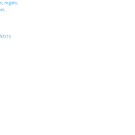
os
,
regalo
,
ler
,
fkfz1S