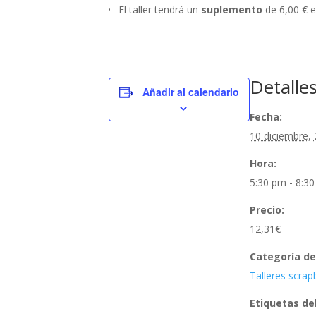
El taller tendrá un
suplemento
de 6,00 € e
Detalle
Añadir al calendario
Fecha:
10 diciembre,
Hora:
5:30 pm - 8:3
Precio:
12,31€
Categoría de
Talleres scra
Etiquetas de