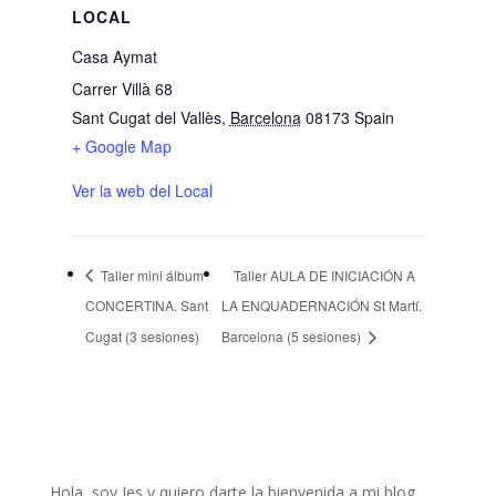
LOCAL
Casa Aymat
Carrer Villà 68
Sant Cugat del Vallès
,
Barcelona
08173
Spain
+ Google Map
Ver la web del Local
Taller mini álbum
Taller AULA DE INICIACIÓN A
CONCERTINA. Sant
LA ENQUADERNACIÓN St Martí.
Cugat (3 sesiones)
Barcelona (5 sesiones)
Hola, soy Jes y quiero darte la bienvenida a mi blog.