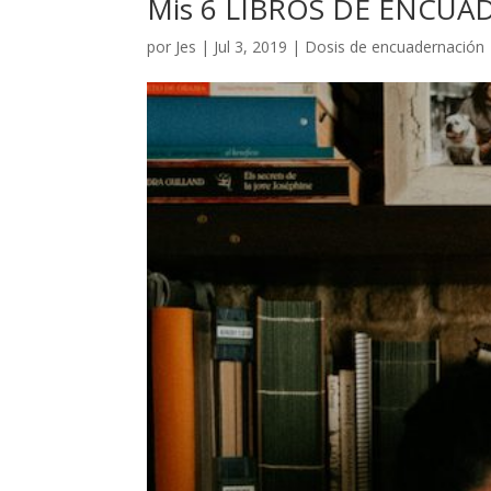
Mis 6 LIBROS DE ENCU
por
Jes
|
Jul 3, 2019
|
Dosis de encuadernación